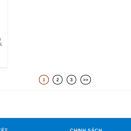
í
5
1
2
3
>>
KẾT
CHINH SÁCH