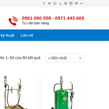
Facebook
Twitter
Email
Điện
Pinterest
LinkedIn
YouTube
Flickr
thoại
0961 080 558 - 0971 443 669
Tư vấn bán hàng
 kỹ thuật
Liên hệ
thị 1–50 của 60 kết quả