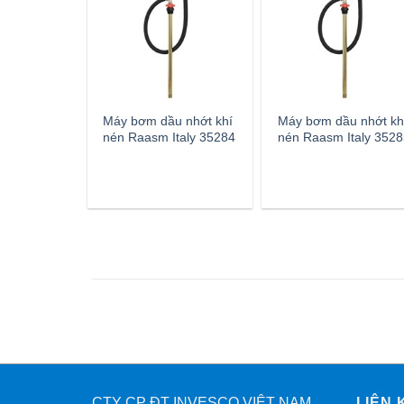
Máy bơm dầu nhớt khí
Máy bơm dầu nhớt kh
nén Raasm Italy 35284
nén Raasm Italy 3528
CTY CP ĐT INVESCO VIỆT NAM
LIÊN 