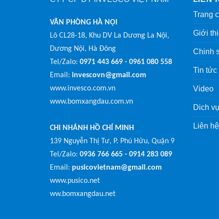
Trang 
VĂN PHÒNG HÀ NỘI
Giới th
Lô CL28-18, Khu DV La Dương La Nội,
Dương Nội, Hà Đông
Chinh 
Tel/Zalo:
0971 443 669 - 0961 080 558
Tin tức
Email:
invescovn@gmail.com
www.invesco.com.vn
Video
www.bomxangdau.com.vn
Dich vụ
Liên hệ
CHI NHÁNH HỒ CHÍ MINH
139 Nguyễn Thị Tư, P. Phú Hữu, Quận 9
Tel/Zalo:
0936 766 665 - 0914 283 089
Email:
pusicovietnam@gmail.com
www.pusico.net
ww.bomxangdau.net