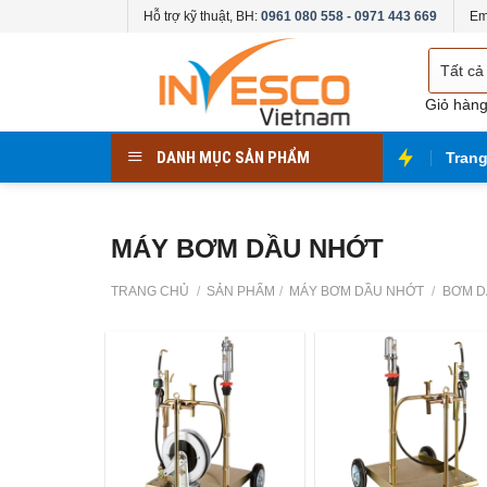
Skip
Hỗ trợ kỹ thuật, BH:
0961 080 558 - 0971 443 669
Em
to
Chọn
content
danh
mục
Giỏ hàn
DANH MỤC SẢN PHẨM
Tran
MÁY BƠM DẦU NHỚT
TRANG CHỦ
/
SẢN PHẨM
/
MÁY BƠM DẦU NHỚT
/
BƠM DẦ