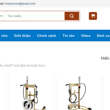
ail:
invescovn@gmail.com
Tìm
kiếm:
g
g chủ
Giới thiệu
Chinh sách
Tin tức
Video
Dich vụ
Hiển 
U NHỚT KHÍ NÉN RAASM ITALY