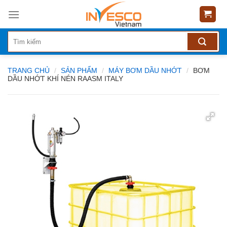
Skip
to
content
TRANG CHỦ
/
SẢN PHẨM
/
MÁY BƠM DẦU NHỚT
/
BƠM
DẦU NHỚT KHÍ NÉN RAASM ITALY