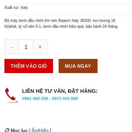
Xuất xứ: Italy
Bộ máy bơm dầu nhớt khí nén Raasm Italy 36330, lưu lượng 18
lít/phút, tỷ số nén 5:1, bơm dầu nhớt hiệu quả, bảo hành 24 tháng.
THÊM VÀO GIỎ
MUA NGAY
LIÊN HỆ TƯ VẤN, ĐẶT HÀNG:
0961 080 558 - 0971 443 669
📋 Mục lục
[
Ẩn/Hiện
]