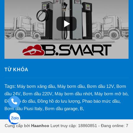
TỪ KHÓA
Tags:
Máy bơm xăng dầu
,
Máy bơm dầu
,
Bơm dầu 12V
,
Bơm
dầu 24V
,
Bơm dầu 220V
,
Máy bơm dầu nhớt
,
Máy bơm mỡ bò
,
Đồng hồ đo dầu
,
Đồng hồ do lưu lượng
,
Phao báo mức dầu
,
Bơm dầu Piusi Italy
,
Bơm dầu garage
,
B
,
Cung cấp bởi
Haanhco
Lượt truy cập: 18860851 - Đang online: 7