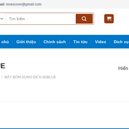
ail:
invescovn@gmail.com
Tìm
kiếm:
g
g chủ
Giới thiệu
Chinh sách
Tin tức
Video
Dich vụ
UE
Hiển 
/
MÁY BƠM DUNG DỊCH ADBLUE