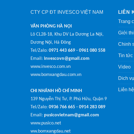
CTY CP ĐT INVESCO VIỆT NAM
LIÊN 
Trang 
VĂN PHÒNG HÀ NỘI
Giới th
Lô CL28-18, Khu DV La Dương La Nội,
Dương Nội, Hà Đông
Chinh 
Tel/Zalo:
0971 443 669 - 0961 080 558
Tin tức
Email:
invescovn@gmail.com
www.invesco.com.vn
Video
www.bomxangdau.com.vn
Dich vụ
Liên hệ
CHI NHÁNH HỒ CHÍ MINH
139 Nguyễn Thị Tư, P. Phú Hữu, Quận 9
Tel/Zalo:
0936 766 665 - 0914 283 089
Email:
pusicovietnam@gmail.com
www.pusico.net
ww.bomxangdau.net