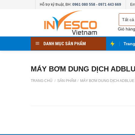
Skip
Hỗ trợ kỹ thuật, BH:
0961 080 558 - 0971 443 669
Em
to
Chọn
content
danh
mục
Giỏ hàn
DANH MỤC SẢN PHẨM
Tran
MÁY BƠM DUNG DỊCH ADBL
TRANG CHỦ
/
SẢN PHẨM
/
MÁY BƠM DUNG DỊCH ADBLUE