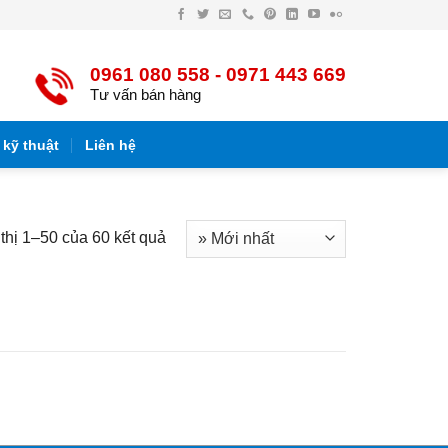
Facebook
Twitter
Email
Điện
Pinterest
LinkedIn
YouTube
Flickr
thoại
0961 080 558 - 0971 443 669
Tư vấn bán hàng
 kỹ thuật
Liên hệ
thị 1–50 của 60 kết quả