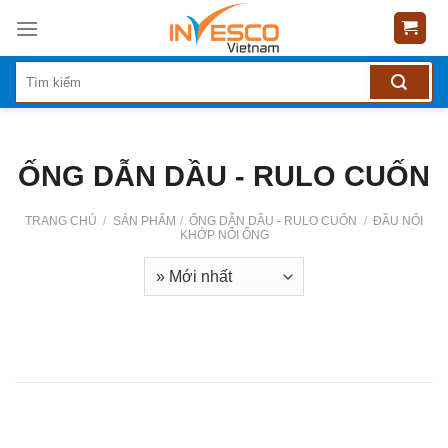
Skip
to
content
ỐNG DẪN DẦU - RULO CUỐN
TRANG CHỦ
/
SẢN PHẨM
/
ỐNG DẪN DẦU - RULO CUỐN
/
ĐẦU NỐI
KHỚP NỐI ỐNG