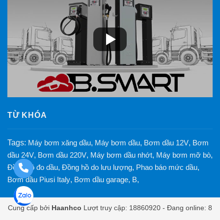
TỪ KHÓA
Tags:
Máy bơm xăng dầu
,
Máy bơm dầu
,
Bơm dầu 12V
,
Bơm
dầu 24V
,
Bơm dầu 220V
,
Máy bơm dầu nhớt
,
Máy bơm mỡ bò
,
Đồng hồ đo dầu
,
Đồng hồ do lưu lượng
,
Phao báo mức dầu
,
Bơm dầu Piusi Italy
,
Bơm dầu garage
,
B
,
Cung cấp bởi
Haanhco
Lượt truy cập: 18860920 - Đang online: 8