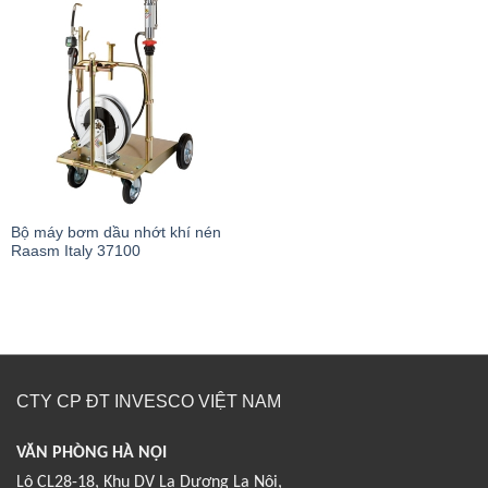
Bộ máy bơm dầu nhớt khí nén
Raasm Italy 37100
CTY CP ĐT INVESCO VIỆT NAM
VĂN PHÒNG HÀ NỘI
Lô CL28-18, Khu DV La Dương La Nội,