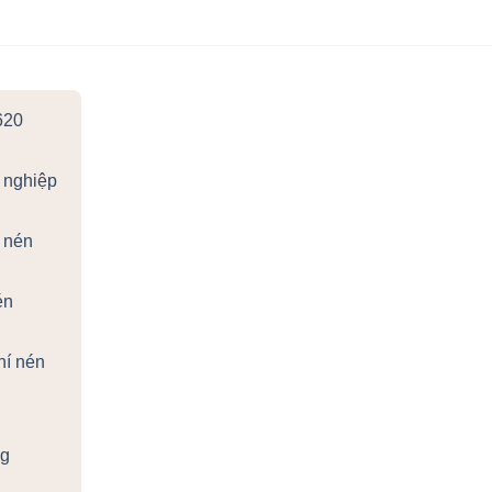
620
 nghiệp
 nén
én
hí nén
ng