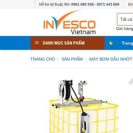
Skip
Hỗ trợ kỹ thuật, BH:
0961 080 558 - 0971 443 669
Em
to
Chọn
content
danh
mục
Giỏ hàn
DANH MỤC SẢN PHẨM
Tran
TRANG CHỦ
/
SẢN PHẨM
/
MÁY BƠM DẦU NHỚT