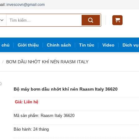
ail:
invescovn@gmail.com
Tìm
kiếm:
g
g chủ
Giới thiệu
Chinh sách
Tin tức
Video
Dich vụ
/
BƠM DẦU NHỚT KHÍ NÉN RAASM ITALY
Bộ máy bơm dầu nhớt khí nén Raasm Italy 36620
Giá: Liên hệ
Mã sản phẩm: Raasm Italy 36620
Bảo hành: 24 tháng