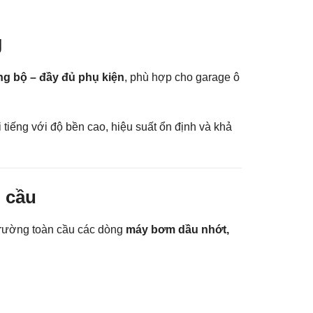
g
g bộ – đầy đủ phụ kiện
, phù hợp cho garage ô
i tiếng với độ bền cao, hiệu suất ổn định và khả
 cầu
 trường toàn cầu các dòng
máy bơm dầu nhớt,