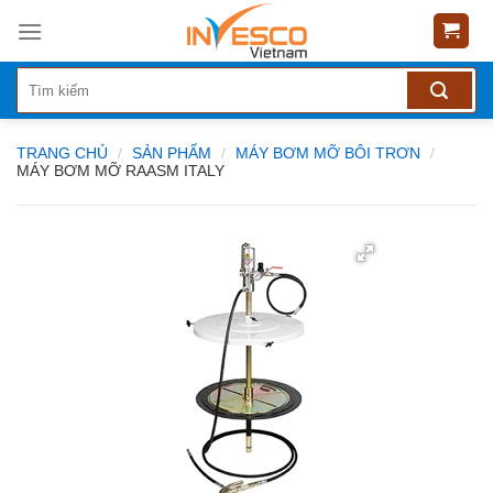
Skip
to
content
TRANG CHỦ
/
SẢN PHẨM
/
MÁY BƠM MỠ BÔI TRƠN
/
MÁY BƠM MỠ RAASM ITALY