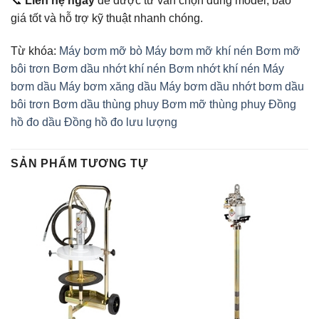
📞
Liên hệ ngay
để được tư vấn chọn đúng model, báo
giá tốt và hỗ trợ kỹ thuật nhanh chóng.
Từ khóa:
Máy bơm mỡ bò
Máy bơm mỡ khí nén
Bơm mỡ
bôi trơn
Bơm dầu nhớt khí nén
Bơm nhớt khí nén
Máy
bơm dầu
Máy bơm xăng dầu
Máy bơm dầu nhớt
bơm dầu
bôi trơn
Bơm dầu thùng phuy
Bơm mỡ thùng phuy
Đồng
hồ đo dầu
Đồng hồ đo lưu lượng
SẢN PHẨM TƯƠNG TỰ