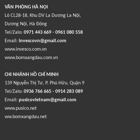
VĂN PHÒNG HÀ NỘI
Lô CL28-18, Khu DV La Dương La Nội,
Dương Nội, Hà Đông
Tel/Zalo:
0971 443 669 - 0961 080 558
Email:
invescovn@gmail.com
www.invesco.com.vn
www.bomxangdau.com.vn
CHI NHÁNH HỒ CHÍ MINH
139 Nguyễn Thị Tư, P. Phú Hữu, Quận 9
Tel/Zalo:
0936 766 665 - 0914 283 089
Email:
pusicovietnam@gmail.com
www.pusico.net
ww.bomxangdau.net