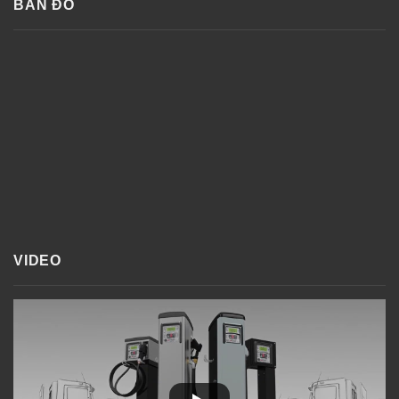
BẢN ĐỒ
VIDEO