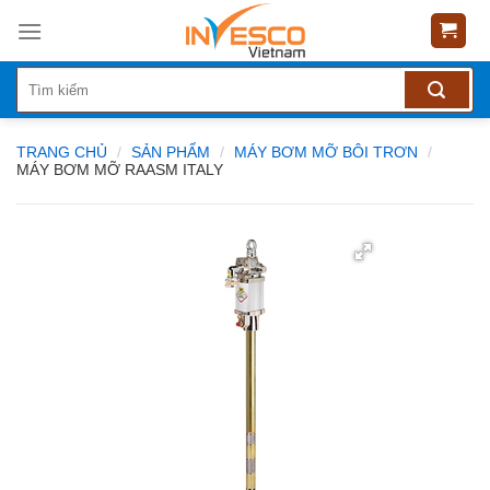
Skip
to
content
TRANG CHỦ
/
SẢN PHẨM
/
MÁY BƠM MỠ BÔI TRƠN
/
MÁY BƠM MỠ RAASM ITALY