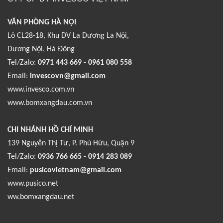
VĂN PHÒNG HÀ NỘI
Lô CL28-18, Khu DV La Dương La Nội,
Dương Nội, Hà Đông
Tel/Zalo:
0971 443 669 - 0961 080 558
Email:
invescovn@gmail.com
www.invesco.com.vn
www.bomxangdau.com.vn
CHI NHÁNH HỒ CHÍ MINH
139 Nguyễn Thị Tư, P. Phú Hữu, Quận 9
Tel/Zalo:
0936 766 665 - 0914 283 089
Email:
pusicovietnam@gmail.com
www.pusico.net
ww.bomxangdau.net