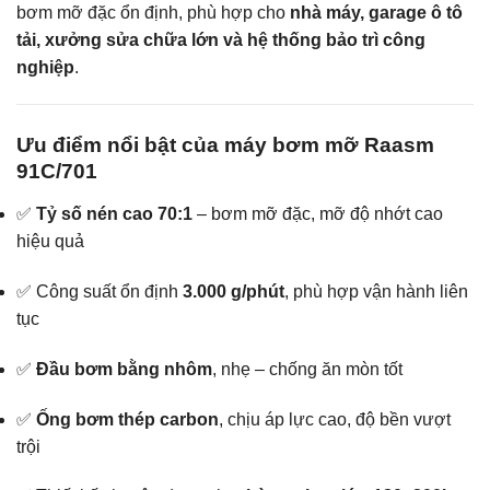
bơm mỡ đặc ổn định, phù hợp cho
nhà máy, garage ô tô
tải, xưởng sửa chữa lớn và hệ thống bảo trì công
nghiệp
.
Ưu điểm nổi bật của máy bơm mỡ Raasm
91C/701
✅
Tỷ số nén cao 70:1
– bơm mỡ đặc, mỡ độ nhớt cao
hiệu quả
✅ Công suất ổn định
3.000 g/phút
, phù hợp vận hành liên
tục
✅
Đầu bơm bằng nhôm
, nhẹ – chống ăn mòn tốt
✅
Ống bơm thép carbon
, chịu áp lực cao, độ bền vượt
trội