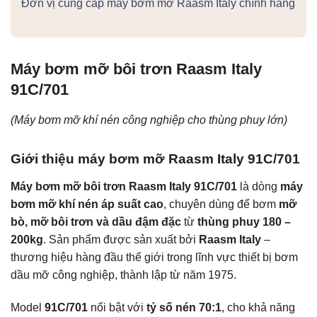
Đơn vị cung cấp máy bơm mỡ Raasm Italy chính hãng
Máy bơm mỡ bôi trơn Raasm Italy
91C/701
(Máy bơm mỡ khí nén công nghiệp cho thùng phuy lớn)
Giới thiệu máy bơm mỡ Raasm Italy 91C/701
Máy bơm mỡ bôi trơn Raasm Italy 91C/701
là dòng
máy
bơm mỡ khí nén áp suất cao
, chuyên dùng để bơm
mỡ
bò, mỡ bôi trơn và dầu đậm đặc
từ
thùng phuy 180 –
200kg
. Sản phẩm được sản xuất bởi
Raasm Italy
–
thương hiệu hàng đầu thế giới trong lĩnh vực thiết bị bơm
dầu mỡ công nghiệp, thành lập từ năm 1975.
Model
91C/701
nổi bật với
tỷ số nén 70:1
, cho khả năng