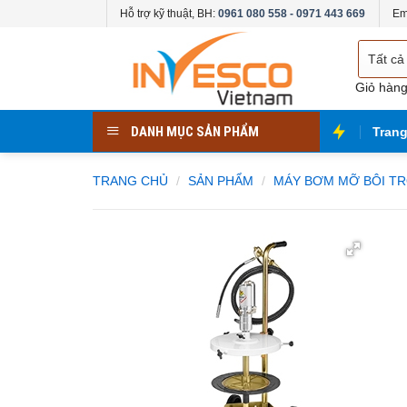
Skip
Hỗ trợ kỹ thuật, BH:
0961 080 558 - 0971 443 669
Em
to
Chọn
content
danh
mục
Giỏ hàn
DANH MỤC SẢN PHẨM
Tran
TRANG CHỦ
/
SẢN PHẨM
/
MÁY BƠM MỠ BÔI T