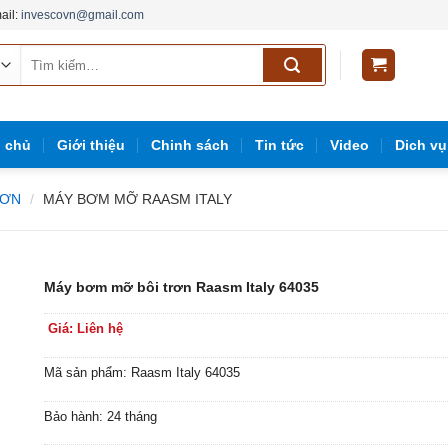
ail:
invescovn@gmail.com
Tìm
kiếm:
g
g chủ
Giới thiệu
Chinh sách
Tin tức
Video
Dich vụ
RƠN
/
MÁY BƠM MỠ RAASM ITALY
Máy bơm mỡ bôi trơn Raasm Italy 64035
Giá: Liên hệ
Mã sản phẩm: Raasm Italy 64035
Bảo hành: 24 tháng