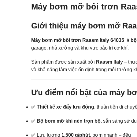
Máy bơm mỡ bôi trơn Raas
Giới thiệu máy bơm mỡ Raas
Máy bơm mỡ bôi trơn Raasm Italy 64035
là
bộ
garage, nhà xưởng và khu vực bảo trì cơ khí.
Sản phẩm được sản xuất bởi
Raasm Italy
– thươ
và khả năng làm việc ổn định trong môi trường k
Ưu điểm nổi bật của máy 
✅
Thiết kế xe đẩy lưu động
, thuận tiện di chuy
✅
Bộ bơm mỡ khí nén trọn bộ
, sẵn sàng sử d
✅ Lưu lượng
1.500 g/phút
, bơm nhanh – đều