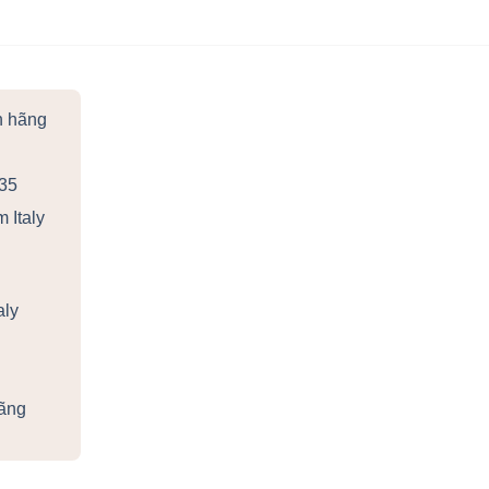
h hãng
35
 Italy
aly
hãng