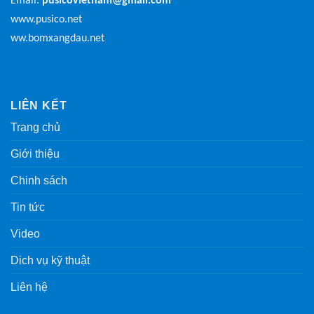
Email:
pusicovietnam@gmail.com
www.pusico.net
ww.bomxangdau.net
LIÊN KẾT
Trang chủ
Giới thiệu
Chinh sách
Tin tức
Video
Dich vụ kỹ thuật
Liên hệ