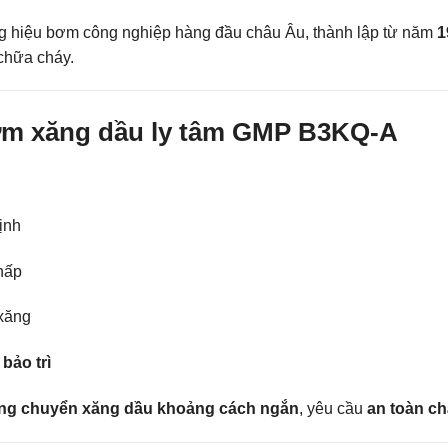
 hiệu bơm công nghiệp hàng đầu châu Âu, thành lập từ năm
1
chữa cháy.
ơm xăng dầu ly tâm GMP B3KQ-A
ịnh
thấp
 xăng
 bảo trì
ng chuyển xăng dầu khoảng cách ngắn
, yêu cầu
an toàn c