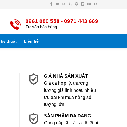
Facebook
Twitter
Email
Điện
Pinterest
LinkedIn
YouTube
Flickr
thoại
0961 080 558 - 0971 443 669
Tư vấn bán hàng
 kỹ thuật
Liên hệ
GIÁ NHÀ SẢN XUẤT
Giá cả hợp lý, thương
lượng giá linh hoạt, nhiều
ưu đãi khi mua hàng số
lượng lớn
SẢN PHẨM ĐA DẠNG
Cung cấp tất cả các thiết bị