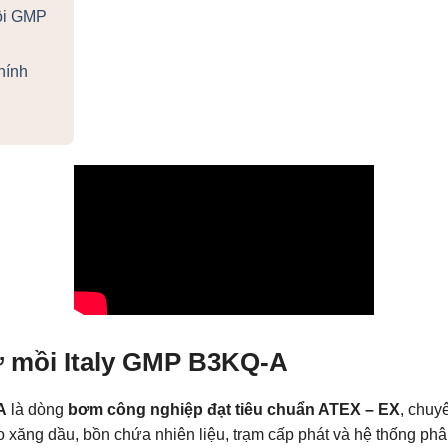
ồi GMP
hính
ự mồi Italy GMP B3KQ-A
A
là dòng
bơm công nghiệp đạt tiêu chuẩn ATEX – EX
, chuy
o xăng dầu, bồn chứa nhiên liệu, trạm cấp phát và hệ thống phâ