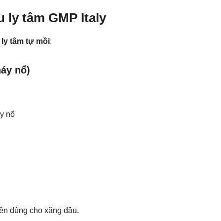
 ly tâm GMP Italy
ly tâm tự mồi
:
áy nổ)
y nổ
yên dùng cho xăng dầu.