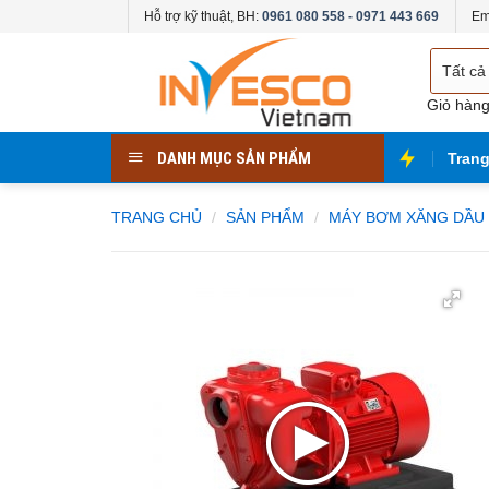
Skip
Hỗ trợ kỹ thuật, BH:
0961 080 558 - 0971 443 669
Em
to
Chọn
content
danh
mục
Giỏ hàn
DANH MỤC SẢN PHẨM
Tran
TRANG CHỦ
/
SẢN PHẨM
/
MÁY BƠM XĂNG DẦU