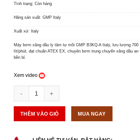
Tình trạng: Còn hàng
Hãng sản xuất: GMP Italy
Xuất xứ: Italy
Máy bơm xăng dầu ly tâm tự mồi GMP B3KQ-A Italy, lưu lượng 700
lít/phút, đạt chuẩn ATEX EX, chuyên bơm trung chuyển xăng dầu an 
bền bỉ.
Xem video
THÊM VÀO GIỎ
MUA NGAY