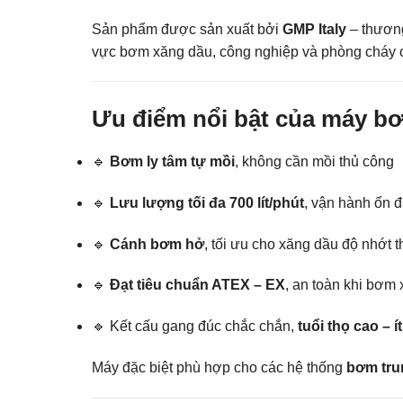
Sản phẩm được sản xuất bởi
GMP Italy
– thương
vực bơm xăng dầu, công nghiệp và phòng cháy 
Ưu điểm nổi bật của máy b
🔹
Bơm ly tâm tự mồi
, không cần mồi thủ công
🔹
Lưu lượng tối đa 700 lít/phút
, vận hành ổn đ
🔹
Cánh bơm hở
, tối ưu cho xăng dầu độ nhớt 
🔹
Đạt tiêu chuẩn ATEX – EX
, an toàn khi bơm
🔹 Kết cấu gang đúc chắc chắn,
tuổi thọ cao – ít
Máy đặc biệt phù hợp cho các hệ thống
bơm tru