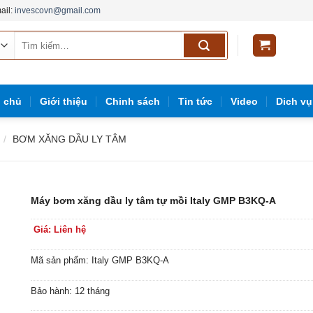
ail:
invescovn@gmail.com
Tìm
kiếm:
g
g chủ
Giới thiệu
Chinh sách
Tin tức
Video
Dich vụ
/
BƠM XĂNG DẦU LY TÂM
Máy bơm xăng dầu ly tâm tự mồi Italy GMP B3KQ-A
Giá: Liên hệ
Mã sản phẩm: Italy GMP B3KQ-A
Bảo hành: 12 tháng