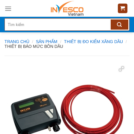
Skip
to
content
TRANG CHỦ
/
SẢN PHẨM
/
THIẾT BỊ ĐO KIỂM XĂNG DẦU
/
THIẾT BỊ BÁO MỨC BỒN DẦU