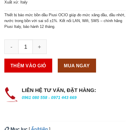
Xuất xứ: Italy
Thiết bị báo mức bồn dầu Piusi OCIO giúp đo mức xăng dầu, dầu nhớt,
nước trong bồn với sai số ±1%. Kết nối LAN, Wifi, SMS – chính hãng
Piusi Italy, bảo hành 12 tháng.
THÊM VÀO GIỎ
MUA NGAY
LIÊN HỆ TƯ VẤN, ĐẶT HÀNG:
0961 080 558 - 0971 443 669
📋 Mục lục
[
Ẩn/Hiện
]