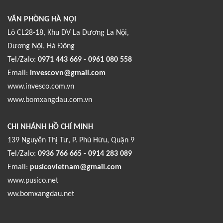
VĂN PHÒNG HÀ NỘI
Lô CL28-18, Khu DV La Dương La Nội,
Dương Nội, Hà Đông
Tel/Zalo:
0971 443 669 - 0961 080 558
Email:
invescovn@gmail.com
www.invesco.com.vn
www.bomxangdau.com.vn
CHI NHÁNH HỒ CHÍ MINH
139 Nguyễn Thị Tư, P. Phú Hữu, Quận 9
Tel/Zalo:
0936 766 665 - 0914 283 089
Email:
pusicovietnam@gmail.com
www.pusico.net
ww.bomxangdau.net