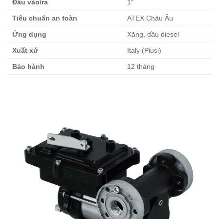
Đầu vào/ra
1"
Tiêu chuẩn an toàn
ATEX Châu Âu
Ứng dụng
Xăng, dầu diesel
Xuất xứ
Italy (Piusi)
Bảo hành
12 tháng