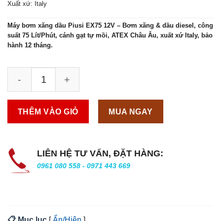
Xuất xứ: Italy
Máy bơm xăng dầu Piusi EX75 12V – Bơm xăng & dầu diesel, công
suất 75 Lít/Phút, cánh gạt tự mồi, ATEX Châu Âu, xuất xứ Italy, bảo
hành 12 tháng.
THÊM VÀO GIỎ
MUA NGAY
LIÊN HỆ TƯ VẤN, ĐẶT HÀNG:
0961 080 558 - 0971 443 669
📋 Mục lục
[
Ẩn/Hiện
]