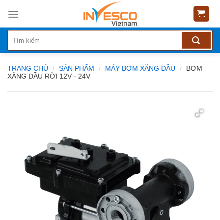
Skip
to
content
TRANG CHỦ
/
SẢN PHẨM
/
MÁY BƠM XĂNG DẦU
/
BƠM
XĂNG DẦU RỜI 12V - 24V