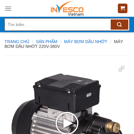
Skip
to
content
TRANG CHỦ
/
SẢN PHẨM
/
MÁY BƠM DẦU NHỚT
/
MÁY
BƠM DẦU NHỚT 220V-380V