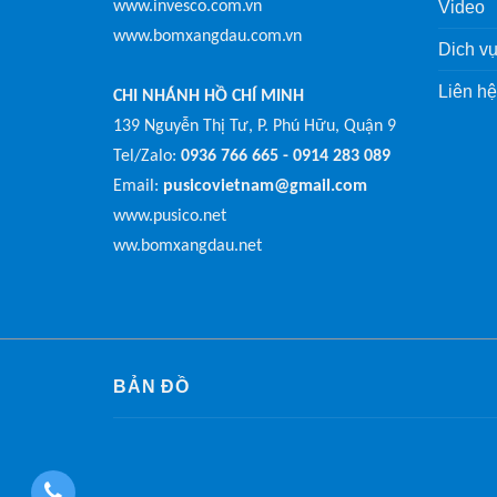
www.invesco.com.vn
Video
www.bomxangdau.com.vn
Dich vụ
Liên hệ
CHI NHÁNH HỒ CHÍ MINH
139 Nguyễn Thị Tư, P. Phú Hữu, Quận 9
Tel/Zalo:
0936 766 665 - 0914 283 089
Email:
pusicovietnam@gmail.com
www.pusico.net
ww.bomxangdau.net
BẢN ĐỒ