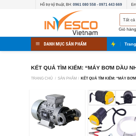
Skip
Hỗ trợ kỹ thuật, BH:
0961 080 558 - 0971 443 669
Em
to
Chọn
content
danh
mục
Giỏ hàn
DANH MỤC SẢN PHẨM
Tran
KẾT QUẢ TÌM KIẾM: “MÁY BƠM DẦU N
TRANG CHỦ
/
SẢN PHẨM
/
KẾT QUẢ TÌM KIẾM: “MÁY BƠ