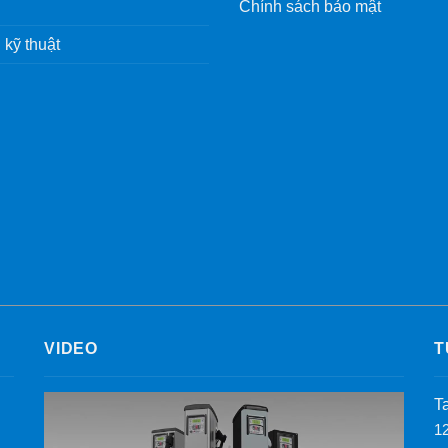
Chính sách bảo mật
 kỹ thuật
VIDEO
T
T
1