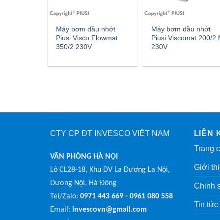
Máy bơm dầu nhớt
Máy bơm dầu nhớt
Piusi Visco Flowmat
Piusi Viscomat 200/2
350/2 230V
230V
CTY CP ĐT INVESCO VIỆT NAM
LIÊN 
Trang 
VĂN PHÒNG HÀ NỘI
Giới th
Lô CL28-18, Khu DV La Dương La Nội,
Dương Nội, Hà Đông
Chinh 
Tel/Zalo:
0971 443 669 - 0961 080 558
Tin tức
Email:
invescovn@gmail.com