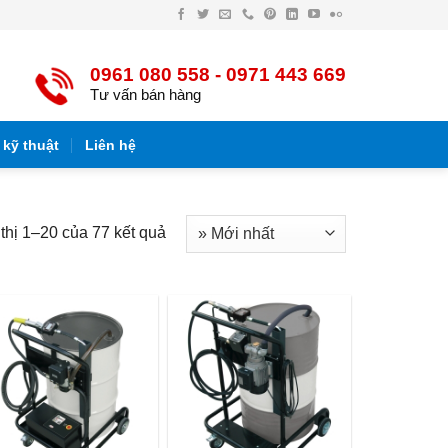
Facebook
Twitter
Email
Điện
Pinterest
LinkedIn
YouTube
Flickr
thoại
0961 080 558 - 0971 443 669
Tư vấn bán hàng
 kỹ thuật
Liên hệ
thị 1–20 của 77 kết quả