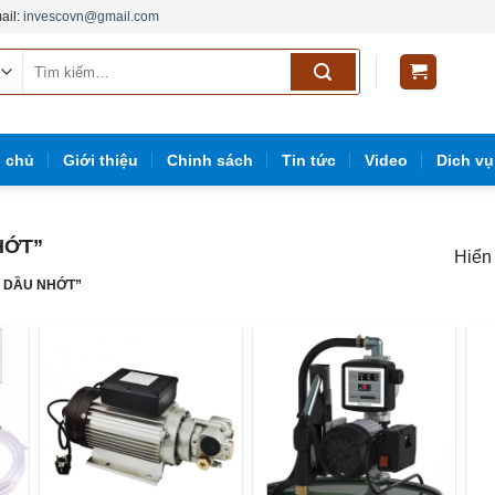
ail:
invescovn@gmail.com
Tìm
kiếm:
g
g chủ
Giới thiệu
Chinh sách
Tin tức
Video
Dich vụ
HỚT”
Hiển 
M DẦU NHỚT”