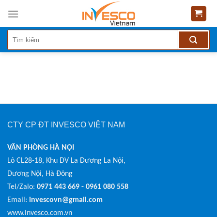
Skip
to
content
CTY CP ĐT INVESCO VIỆT NAM
VĂN PHÒNG HÀ NỘI
Lô CL28-18, Khu DV La Dương La Nội,
Dương Nội, Hà Đông
Tel/Zalo:
0971 443 669 - 0961 080 558
Email:
invescovn@gmail.com
www.invesco.com.vn