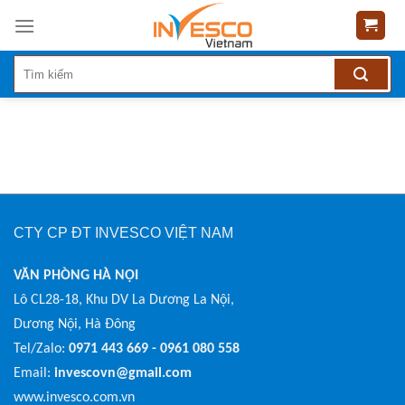
Skip
to
content
CTY CP ĐT INVESCO VIỆT NAM
VĂN PHÒNG HÀ NỘI
Lô CL28-18, Khu DV La Dương La Nội,
Dương Nội, Hà Đông
Tel/Zalo:
0971 443 669 - 0961 080 558
Email:
invescovn@gmail.com
www.invesco.com.vn