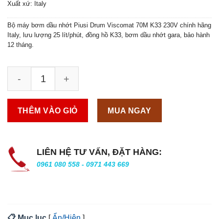
Xuất xứ: Italy
Bộ máy bơm dầu nhớt Piusi Drum Viscomat 70M K33 230V chính hãng
Italy, lưu lượng 25 lít/phút, đồng hồ K33, bơm dầu nhớt gara, bảo hành
12 tháng.
THÊM VÀO GIỎ
MUA NGAY
LIÊN HỆ TƯ VẤN, ĐẶT HÀNG:
0961 080 558 - 0971 443 669
📋 Mục lục
[
Ẩn/Hiện
]