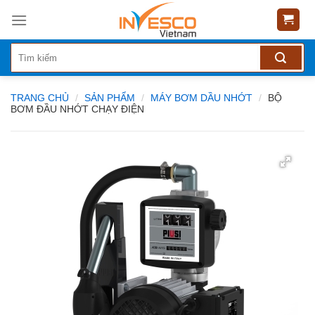
Skip
to
content
TRANG CHỦ
/
SẢN PHẨM
/
MÁY BƠM DẦU NHỚT
/
BỘ
BƠM ĐẦU NHỚT CHẠY ĐIỆN