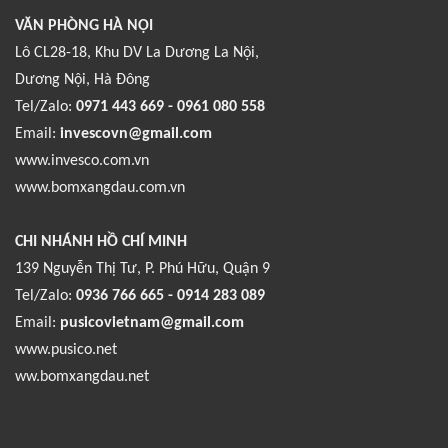
VĂN PHÒNG HÀ NỘI
Lô CL28-18, Khu DV La Dương La Nội,
Dương Nội, Hà Đông
Tel/Zalo:
0971 443 669 - 0961 080 558
Email:
invescovn@gmail.com
www.invesco.com.vn
www.bomxangdau.com.vn
CHI NHÁNH HỒ CHÍ MINH
139 Nguyễn Thị Tư, P. Phú Hữu, Quận 9
Tel/Zalo:
0936 766 665 - 0914 283 089
Email:
pusicovietnam@gmail.com
www.pusico.net
ww.bomxangdau.net