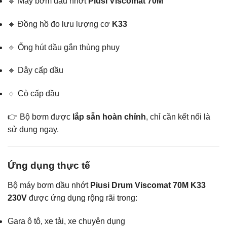
🔹 Máy bơm dầu nhớt
Piusi Viscomat 70M
🔹 Đồng hồ đo lưu lượng cơ
K33
🔹 Ống hút dầu gắn thùng phuy
🔹 Dây cấp dầu
🔹 Cò cấp dầu
👉 Bộ bơm được
lắp sẵn hoàn chỉnh
, chỉ cần kết nối là
sử dụng ngay.
Ứng dụng thực tế
Bộ máy bơm dầu nhớt
Piusi Drum Viscomat 70M K33
230V
được ứng dụng rộng rãi trong:
Gara ô tô, xe tải, xe chuyên dụng