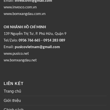
Email:
invescovn@gmail.com
www.invesco.com.vn
www.bomxangdau.com.vn
CHI NHÁNH HỒ CHÍ MINH
139 Nguyễn Thị Tư, P. Phú Hữu, Quận 9
Tel/Zalo:
0936 766 665 - 0914 283 089
Email:
pusicovietnam@gmail.com
www.pusico.net
ww.bomxangdau.net
LIÊN KẾT
Trang chủ
Giới thiệu
Chinh sách