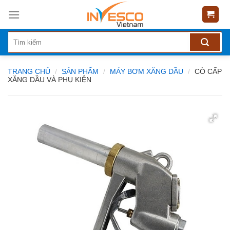
Skip
to
content
TRANG CHỦ
/
SẢN PHẨM
/
MÁY BƠM XĂNG DẦU
/
CÒ CẤP
XĂNG DẦU VÀ PHỤ KIỆN