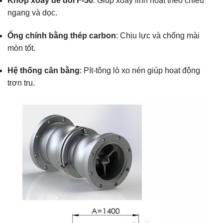
Khớp xoay đế đôi F-50
: Giúp xoay linh hoạt theo chiều
ngang và dọc.
Ống chính bằng thép carbon
: Chịu lực và chống mài
mòn tốt.
Hệ thống cân bằng
: Pít-tông lò xo nén giúp hoạt động
trơn tru.