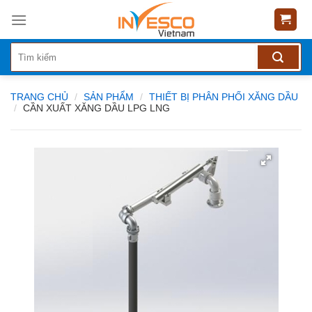
Skip
to
content
TRANG CHỦ
/
SẢN PHẨM
/
THIẾT BỊ PHÂN PHỐI XĂNG DẦU
/
CẦN XUẤT XĂNG DẦU LPG LNG