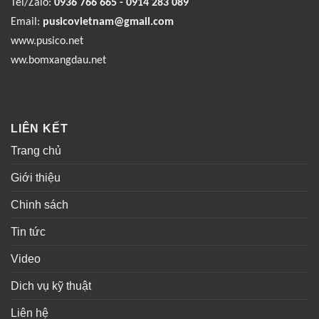
Tel/Zalo:
0936 766 665 - 0914 283 089
Email:
pusicovietnam@gmail.com
www.pusico.net
ww.bomxangdau.net
LIÊN KẾT
Trang chủ
Giới thiệu
Chinh sách
Tin tức
Video
Dich vụ kỹ thuật
Liên hệ