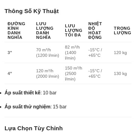
Thông Số Kỹ Thuật
ĐƯỜNG
LƯU
NHIỆT
LƯU
KÍNH
LƯỢNG
ĐỘ
TRỌNG
LƯỢNG
DANH
DANH
HOẠT
LƯỢNG
TỐI ĐA
NGHĨA
NGHĨA
ĐỘNG
82 m³/h
70 m³/h
-15°C /
3"
(1400
120 kg
(1200 l/min)
+65°C
l/min)
150 m³/h
120 m³/h
-15°C /
4"
(2500
130 kg
(2000 l/min)
+65°C
l/min)
Áp suất thiết kế
: 10 bar
Áp suất thử nghiệm
: 15 bar
Lựa Chọn Tùy Chỉnh