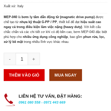
Xuất xứ: Italy
MEP-040
là
bơm ly tâm dẫn động từ (magnetic drive pump)
được
chế tạo từ
nhựa kỹ thuật G-PP / PP
, thiết kế để đạt
hiệu suất cao
ngay cả trong điều kiện làm việc nặng (heavy duty)
. Với kết cấu
chắc chắn và các chi tiết cơ khí có độ bền cao, bơm MEP-040 đặc biệt
phù hợp cho
nhiều ứng dụng công nghiệp
, bao gồm
phun rửa, lọc,
xử lý bề mặt
trong nhiều lĩnh vực khác nhau.
THÊM VÀO GIỎ
MUA NGAY
LIÊN HỆ TƯ VẤN, ĐẶT HÀNG:
0961 080 558 - 0971 443 669