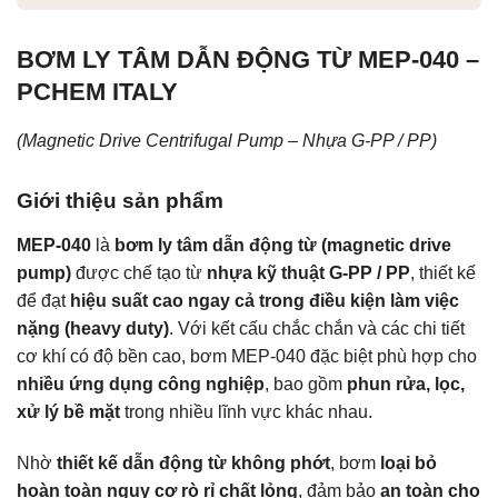
BƠM LY TÂM DẪN ĐỘNG TỪ MEP-040 –
PCHEM ITALY
(Magnetic Drive Centrifugal Pump – Nhựa G-PP / PP)
Giới thiệu sản phẩm
MEP-040
là
bơm ly tâm dẫn động từ (magnetic drive
pump)
được chế tạo từ
nhựa kỹ thuật G-PP / PP
, thiết kế
để đạt
hiệu suất cao ngay cả trong điều kiện làm việc
nặng (heavy duty)
. Với kết cấu chắc chắn và các chi tiết
cơ khí có độ bền cao, bơm MEP-040 đặc biệt phù hợp cho
nhiều ứng dụng công nghiệp
, bao gồm
phun rửa, lọc,
xử lý bề mặt
trong nhiều lĩnh vực khác nhau.
Nhờ
thiết kế dẫn động từ không phớt
, bơm
loại bỏ
hoàn toàn nguy cơ rò rỉ chất lỏng
, đảm bảo
an toàn cho