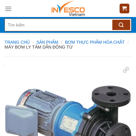
Skip
to
content
TRANG CHỦ
/
SẢN PHẨM
/
BƠM THỰC PHẨM HÓA CHẤT
/
MÁY BƠM LY TÂM DẪN ĐỘNG TỪ