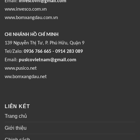
Email:
invescovn@gmail.com
www.invesco.com.vn
www.bomxangdau.com.vn
CHI NHÁNH HỒ CHÍ MINH
139 Nguyễn Thị Tư, P. Phú Hữu, Quận 9
Tel/Zalo:
0936 766 665 - 0914 283 089
Email:
pusicovietnam@gmail.com
www.pusico.net
ww.bomxangdau.net
LIÊN KẾT
Trang chủ
Giới thiệu
Chinh sách