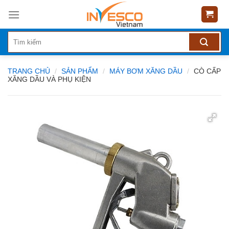
Skip
to
content
TRANG CHỦ
/
SẢN PHẨM
/
MÁY BƠM XĂNG DẦU
/
CÒ CẤP
XĂNG DẦU VÀ PHỤ KIỆN