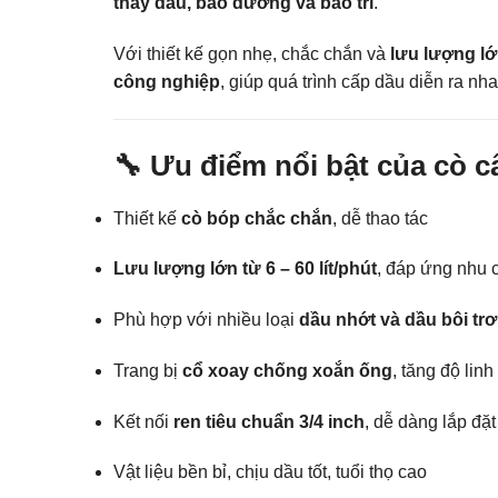
thay dầu, bảo dưỡng và bảo trì
.
Với thiết kế gọn nhẹ, chắc chắn và
lưu lượng l
công nghiệp
, giúp quá trình cấp dầu diễn ra nh
🔧 Ưu điểm nổi bật của cò c
Thiết kế
cò bóp chắc chắn
, dễ thao tác
Lưu lượng lớn từ 6 – 60 lít/phút
, đáp ứng nhu 
Phù hợp với nhiều loại
dầu nhớt và dầu bôi tr
Trang bị
cổ xoay chống xoắn ống
, tăng độ lin
Kết nối
ren tiêu chuẩn 3/4 inch
, dễ dàng lắp đặt
Vật liệu bền bỉ, chịu dầu tốt, tuổi thọ cao