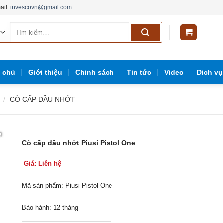
ail:
invescovn@gmail.com
Tìm
kiếm:
g
g chủ
Giới thiệu
Chinh sách
Tin tức
Video
Dich vụ
/
CÒ CẤP DẦU NHỚT
Cò cấp dầu nhớt Piusi Pistol One
Giá: Liên hệ
Mã sản phẩm: Piusi Pistol One
Bảo hành: 12 tháng