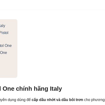
taly
Pistol
tol One
 One
l One chính hãng Italy
chuyên dụng dùng để
cấp dầu nhớt và dầu bôi trơn
cho phương ti