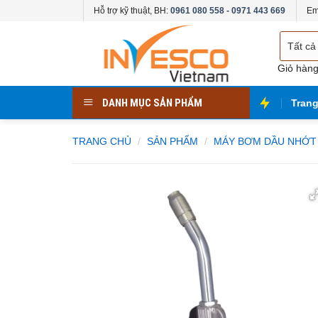
Skip
Hỗ trợ kỹ thuật, BH:
0961 080 558 - 0971 443 669
Em
to
Chọn
content
danh
mục
Giỏ hàn
DANH MỤC SẢN PHẨM
Tran
TRANG CHỦ
/
SẢN PHẨM
/
MÁY BƠM DẦU NHỚT