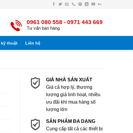
Facebook
Twitter
Email
Điện
Pinterest
LinkedIn
YouTube
Flickr
thoại
0961 080 558 - 0971 443 669
Tư vấn bán hàng
 kỹ thuật
Liên hệ
GIÁ NHÀ SẢN XUẤT
Giá cả hợp lý, thương
lượng giá linh hoạt, nhiều
ưu đãi khi mua hàng số
lượng lớn
SẢN PHẨM ĐA DẠNG
Cung cấp tất cả các thiết bị