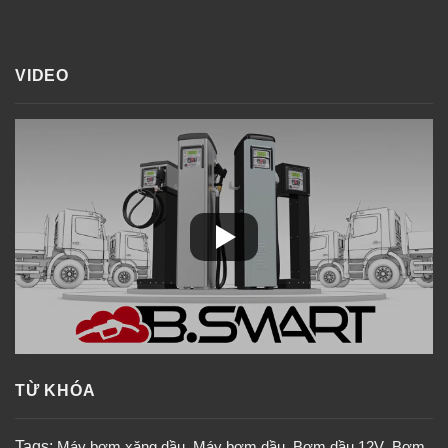
VIDEO
TỪ KHÓA
Tags:
Máy bơm xăng dầu
,
Máy bơm dầu
,
Bơm dầu 12V
,
Bơm