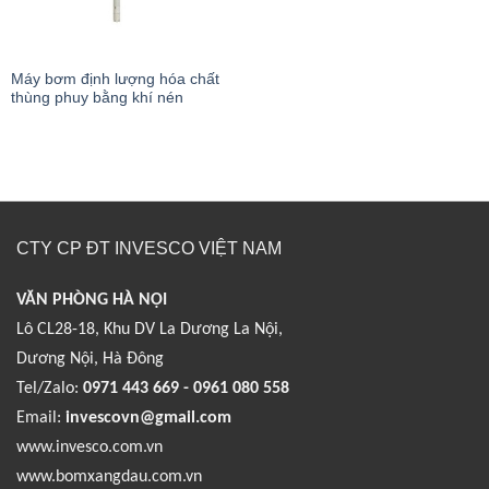
Máy bơm định lượng hóa chất
thùng phuy bằng khí nén
CTY CP ĐT INVESCO VIỆT NAM
VĂN PHÒNG HÀ NỘI
Lô CL28-18, Khu DV La Dương La Nội,
Dương Nội, Hà Đông
Tel/Zalo:
0971 443 669 - 0961 080 558
Email:
invescovn@gmail.com
www.invesco.com.vn
www.bomxangdau.com.vn