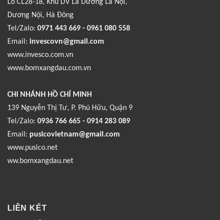
Lô CL28-18, Khu DV La Dương La Nội,
Dương Nội, Hà Đông
Tel/Zalo:
0971 443 669 - 0961 080 558
Email:
invescovn@gmail.com
www.invesco.com.vn
www.bomxangdau.com.vn
CHI NHÁNH HỒ CHÍ MINH
139 Nguyễn Thị Tư, P. Phú Hữu, Quận 9
Tel/Zalo:
0936 766 665 - 0914 283 089
Email:
pusicovietnam@gmail.com
www.pusico.net
ww.bomxangdau.net
LIÊN KẾT