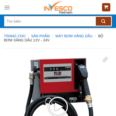
Skip
to
content
TRANG CHỦ
/
SẢN PHẨM
/
MÁY BƠM XĂNG DẦU
/
BỘ
BƠM XĂNG DẦU 12V - 24V