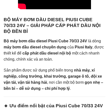
BỘ MÁY BƠM DẦU DIESEL PIUSI CUBE
70/33 24V – GIẢI PHÁP CẤP PHÁT DẦU NỘI
BỘ BỀN BỈ
Bộ máy bơm dầu diesel Piusi Cube 70/33 24V
là dòng
máy bơm dầu diesel chuyên dụng
của
Piusi Italy
, được
thiết kế để
cấp phát dầu diesel nội bộ
một cách nhanh
chóng, chính xác và an toàn.
Sản phẩm được sử dụng phổ biến trong
nhà máy, xí
nghiệp, công trường, khai trường, garage ô tô, đội xe
vận tải, vận tải hàng hải
, nơi cần một bộ bơm
gọn nhẹ –
bền bỉ – dễ sử dụng – chi phí hợp lý
.
🔹 Ưu điểm nổi bật của Piusi Cube 70/33 24V