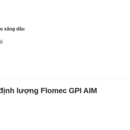
ho xăng dầu
nổ
 định lượng Flomec GPI AIM