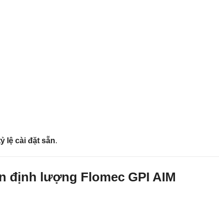
tỷ lệ cài đặt sẵn
.
ộn định lượng Flomec GPI AIM