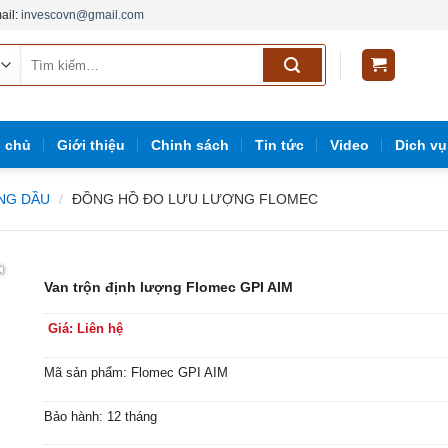
ail:
invescovn@gmail.com
Tìm
kiếm:
g
g chủ
Giới thiệu
Chinh sách
Tin tức
Video
Dich vụ
ĂNG DẦU
/
ĐỒNG HỒ ĐO LƯU LƯỢNG FLOMEC
Van trộn định lượng Flomec GPI AIM
Giá: Liên hệ
Mã sản phẩm: Flomec GPI AIM
Bảo hành: 12 tháng