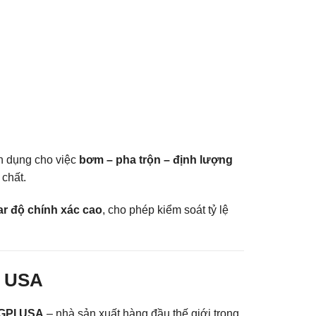
ên dụng cho việc
bơm – pha trộn – định lượng
chất.
r độ chính xác cao
, cho phép kiểm soát tỷ lệ
I USA
GPI USA
– nhà sản xuất hàng đầu thế giới trong