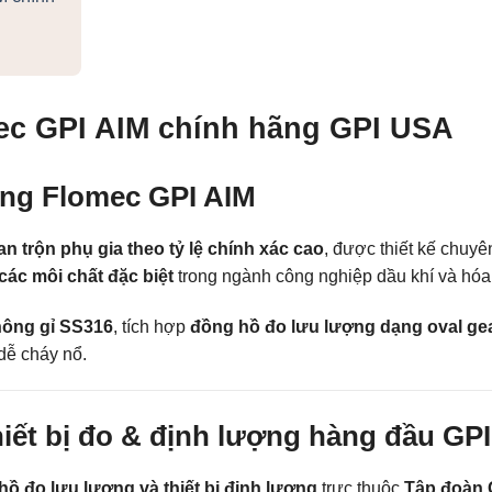
ec GPI AIM chính hãng GPI USA
ượng Flomec GPI AIM
n trộn phụ gia theo tỷ lệ chính xác cao
, được thiết kế chuy
 các môi chất đặc biệt
trong ngành công nghiệp dầu khí và hóa 
hông gỉ SS316
, tích hợp
đồng hồ đo lưu lượng dạng oval gea
 dễ cháy nổ.
ết bị đo & định lượng hàng đầu GP
hồ đo lưu lượng và thiết bị định lượng
trực thuộc
Tập đoàn 