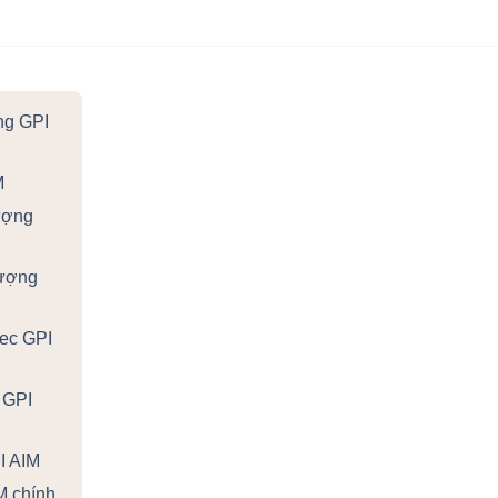
ng GPI
M
ượng
lượng
mec GPI
 GPI
I AIM
M chính