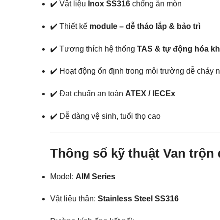
✔️ Vật liệu
Inox SS316
chống ăn mòn
✔️ Thiết kế
module – dễ tháo lắp & bảo trì
✔️ Tương thích hệ thống
TAS & tự động hóa k
✔️ Hoạt động ổn định trong môi trường dễ cháy 
✔️ Đạt chuẩn an toàn
ATEX / IECEx
✔️ Dễ dàng vệ sinh, tuổi thọ cao
Thông số kỹ thuật Van trộn
Model:
AIM Series
Vật liệu thân:
Stainless Steel SS316