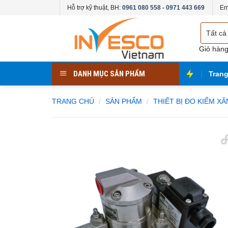
Skip
Hỗ trợ kỹ thuật, BH:
0961 080 558 - 0971 443 669
Em
to
Chọn
content
danh
mục
Giỏ hàn
DANH MỤC SẢN PHẨM
Tran
TRANG CHỦ
/
SẢN PHẨM
/
THIẾT BỊ ĐO KIỂM X