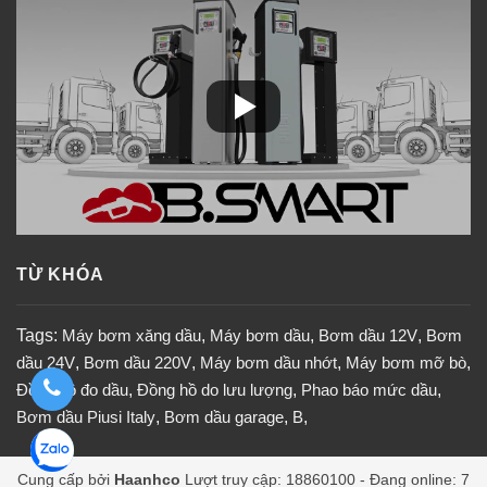
TỪ KHÓA
Tags:
Máy bơm xăng dầu
,
Máy bơm dầu
,
Bơm dầu 12V
,
Bơm
dầu 24V
,
Bơm dầu 220V
,
Máy bơm dầu nhớt
,
Máy bơm mỡ bò
,
Đồng hồ đo dầu
,
Đồng hồ do lưu lượng
,
Phao báo mức dầu
,
Bơm dầu Piusi Italy
,
Bơm dầu garage
,
B
,
Cung cấp bởi
Haanhco
Lượt truy cập: 18860100 - Đang online: 7