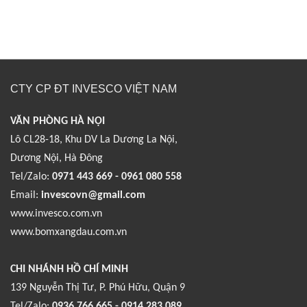
CTY CP ĐT INVESCO VIỆT NAM
VĂN PHÒNG HÀ NỘI
Lô CL28-18, Khu DV La Dương La Nội,
Dương Nội, Hà Đông
Tel/Zalo:
0971 443 669 - 0961 080 558
Email:
invescovn@gmail.com
www.invesco.com.vn
www.bomxangdau.com.vn
CHI NHÁNH HỒ CHÍ MINH
139 Nguyễn Thị Tư, P. Phú Hữu, Quận 9
Tel/Zalo:
0936 766 665 - 0914 283 089