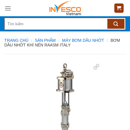
Skip
to
content
TRANG CHỦ
/
SẢN PHẨM
/
MÁY BƠM DẦU NHỚT
/
BƠM
DẦU NHỚT KHÍ NÉN RAASM ITALY