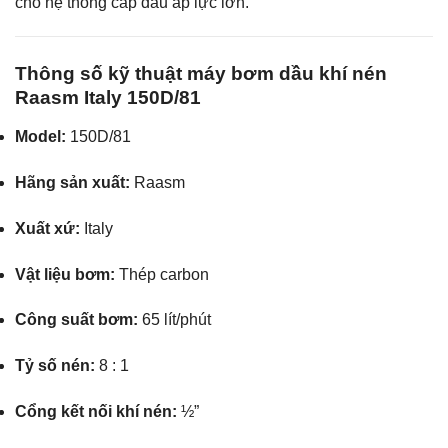
cho hệ thống cấp dầu áp lực lớn.
Thông số kỹ thuật máy bơm dầu khí nén
Raasm Italy 150D/81
Model:
150D/81
Hãng sản xuất:
Raasm
Xuất xứ:
Italy
Vật liệu bơm:
Thép carbon
Công suất bơm:
65 lít/phút
Tỷ số nén:
8 : 1
Cổng kết nối khí nén:
½”