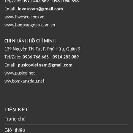
Tel/Zalo:
0971 443 669 - 0961 080 558
Email:
invescovn@gmail.com
www.invesco.com.vn
www.bomxangdau.com.vn
CHI NHÁNH HỒ CHÍ MINH
139 Nguyễn Thị Tư, P. Phú Hữu, Quận 9
Tel/Zalo:
0936 766 665 - 0914 283 089
Email:
pusicovietnam@gmail.com
www.pusico.net
ww.bomxangdau.net
LIÊN KẾT
Trang chủ
Giới thiệu