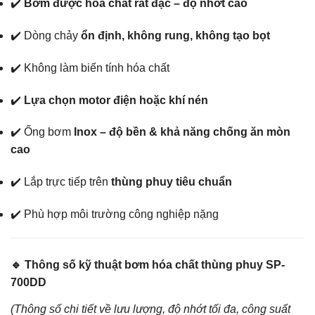
✔️
Bơm được hóa chất rất đặc – độ nhớt cao
✔️ Dòng chảy
ổn định, không rung, không tạo bọt
✔️ Không làm biến tính hóa chất
✔️
Lựa chọn motor điện hoặc khí nén
✔️ Ống bơm
Inox – độ bền & khả năng chống ăn mòn
cao
✔️ Lắp trực tiếp trên
thùng phuy tiêu chuẩn
✔️ Phù hợp môi trường công nghiệp nặng
🔹 Thông số kỹ thuật bơm hóa chất thùng phuy SP-
700DD
(Thông số chi tiết về lưu lượng, độ nhớt tối đa, công suất