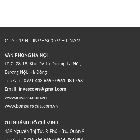
CTY CP ĐT INVESCO VIỆT NAM
VĂN PHÒNG HÀ NỘI
Lô CL28-18, Khu DV La Dương La Nội,
Dương Nội, Hà Đông
Tel/Zalo:
0971 443 669 - 0961 080 558
Email:
invescovn@gmail.com
www.invesco.com.vn
www.bomxangdau.com.vn
CHI NHÁNH HỒ CHÍ MINH
139 Nguyễn Thị Tư, P. Phú Hữu, Quận 9
Tel/Zalo:
0936 766 665 - 0914 283 089