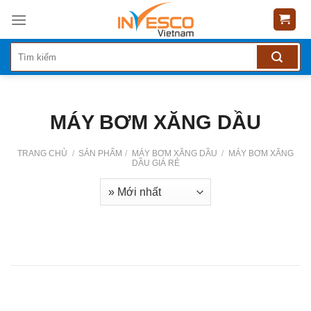
Skip
to
content
MÁY BƠM XĂNG DẦU
TRANG CHỦ
/
SẢN PHẨM
/
MÁY BƠM XĂNG DẦU
/
MÁY BƠM XĂNG
DẦU GIÁ RẺ