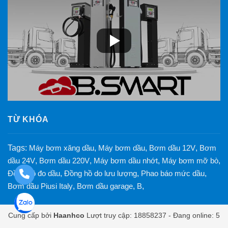
TỪ KHÓA
Tags:
Máy bơm xăng dầu
,
Máy bơm dầu
,
Bơm dầu 12V
,
Bơm
dầu 24V
,
Bơm dầu 220V
,
Máy bơm dầu nhớt
,
Máy bơm mỡ bò
,
Đồng hồ đo dầu
,
Đồng hồ do lưu lượng
,
Phao báo mức dầu
,
Bơm dầu Piusi Italy
,
Bơm dầu garage
,
B
,
Cung cấp bởi
Haanhco
Lượt truy cập: 18858237 - Đang online: 5