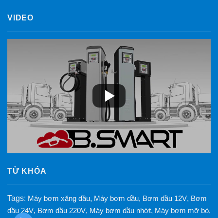
VIDEO
TỪ KHÓA
Tags:
Máy bơm xăng dầu
,
Máy bơm dầu
,
Bơm dầu 12V
,
Bơm
dầu 24V
,
Bơm dầu 220V
,
Máy bơm dầu nhớt
,
Máy bơm mỡ bò
,