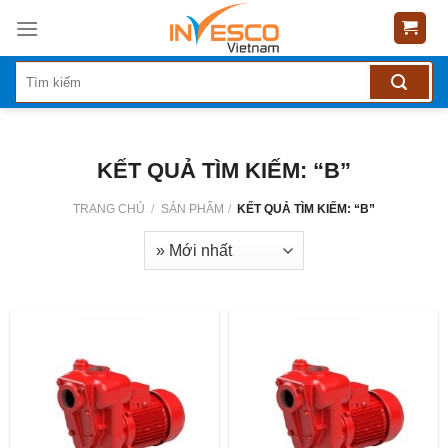
Skip
to
content
KẾT QUẢ TÌM KIẾM: “B”
TRANG CHỦ
/
SẢN PHẨM
/
KẾT QUẢ TÌM KIẾM: “B”