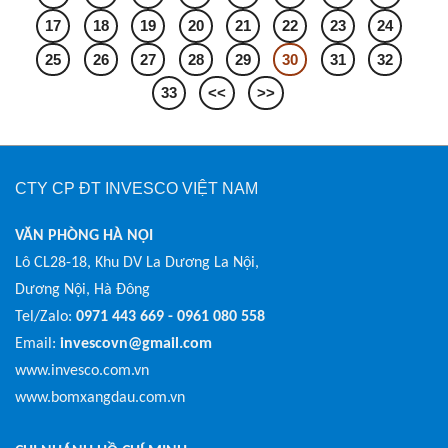
17
18
19
20
21
22
23
24
25
26
27
28
29
30
31
32
33
<<
>>
CTY CP ĐT INVESCO VIỆT NAM
VĂN PHÒNG HÀ NỘI
Lô CL28-18, Khu DV La Dương La Nội,
Dương Nội, Hà Đông
Tel/Zalo:
0971 443 669 - 0961 080 558
Email:
invescovn@gmail.com
www.invesco.com.vn
www.bomxangdau.com.vn