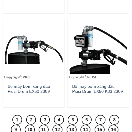
Bộ máy bơm xăng dầu
Bộ máy bơm xăng dầu
Piusi Drum EX50 230V
Piusi Drum EX50 K33 230V
1
2
3
4
5
6
7
8
9
10
11
12
13
14
15
16